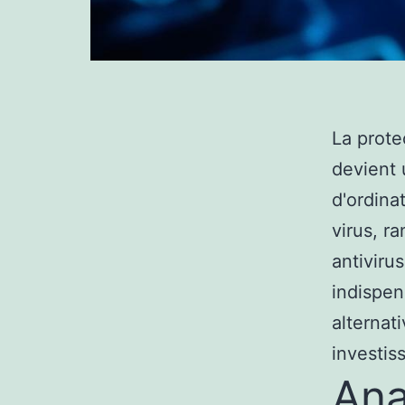
La prote
devient 
d'ordina
virus, r
antiviru
indispen
alternat
investis
Ana