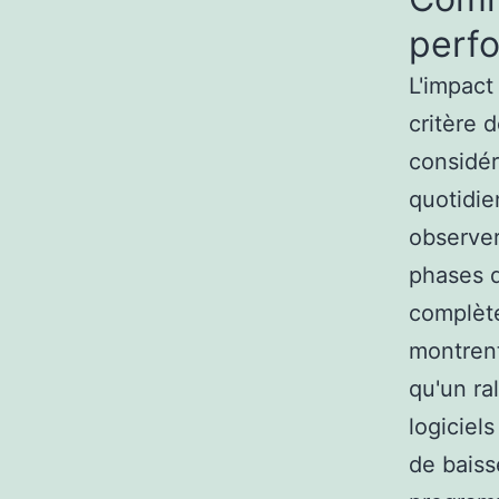
perf
L'impact
critère 
considér
quotidie
observer
phases d
complète
montrent
qu'un ra
logiciel
de baiss