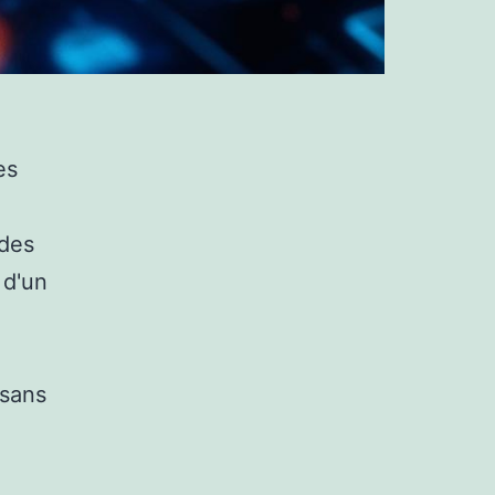
es
 des
 d'un
 sans