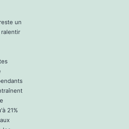
 reste un
ralentir
tes
e
épendants
traînent
de
u'à 21%
eaux