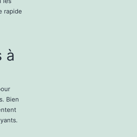
 les
e rapide
s à
pour
s. Bien
entent
ayants.