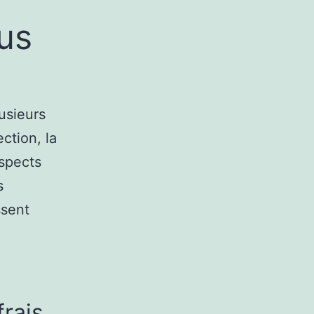
rus
lusieurs
ction, la
aspects
s
ssent
frais