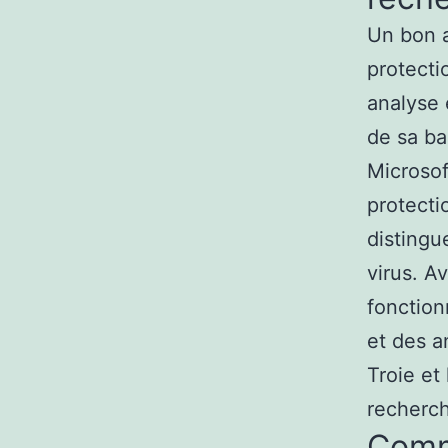
Un bon a
protecti
analyse 
de sa ba
Microsof
protecti
distingu
virus. A
fonction
et des a
Troie et
recherch
Comm