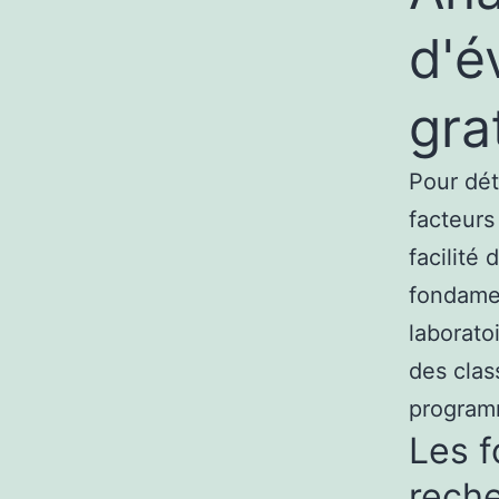
d'é
gra
Pour déte
facteurs
facilité 
fondamen
laborato
des clas
programm
Les f
reche