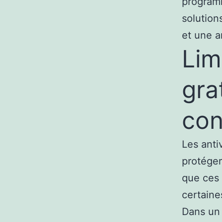
programm
solution
et une a
Lim
gra
con
Les anti
protéger
que ces l
certaine
Dans un 