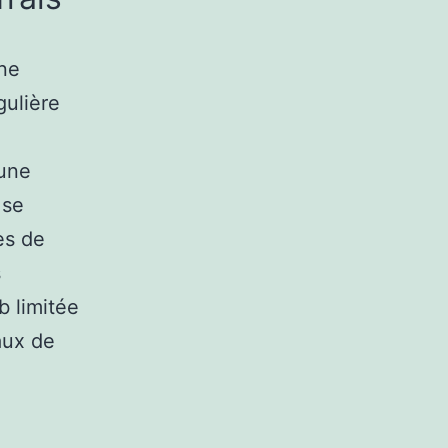
une
gulière
 une
 se
es de
s
b limitée
aux de