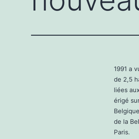
1991 a v
de 2,5 h
liées aux
érigé su
Belgique
de la Be
Paris.