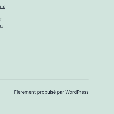
aux
2
un
Fièrement propulsé par
WordPress