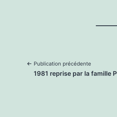
Navigation
Publication précédente
1981 reprise par la famille 
de
l’article