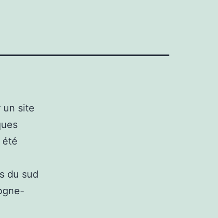
 un site
ques
a été
es du sud
logne-