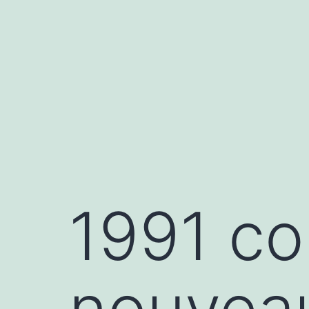
Aller
au
contenu
1991 co
nouvea